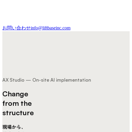
お問い合わせ
info@liftbaseinc.com
AX Studio — On-site AI implementation
Change
from the
structure
現場から、