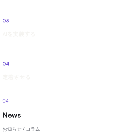
ツール導入ではなく、業務フローそのものを描き直す。
03
Build
AIを実装する
生成AI・AIエージェントを業務に組み込み、動くものにす
る。
04
Operate
定着させる
PoCで終わらせず、回り続ける運用に乗せる。
04
News
お知らせ / コラム