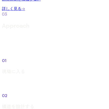
詳しく見る
→
03
Approach
進め方
現場に深く入り込み、4つの工程で実装と定着まで並走す
る。私たちの提供価値の核は「やり切ること」です。
01
Dive in
現場に入る
クライアントの現場に常駐し、業務とデータを一次情報で掴
む。
02
Redesign
構造を設計する