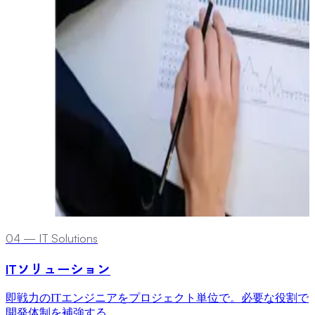
0
4
—
IT Solutions
ITソリューション
即戦力のITエンジニアをプロジェクト単位で。必要な役割で
開発体制を補強する。