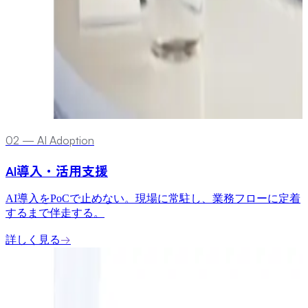
0
2
—
AI Adoption
AI導入・活用支援
AI導入をPoCで止めない。現場に常駐し、業務フローに定着
するまで伴走する。
詳しく見る
→