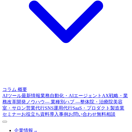
コラム
概要
AIツール最新情報
業務自動化・AIエージェント
AX戦略・業
務改革
開発ノウハウ
— 業種別ハブ —
整体院・治療院
美容
室・サロン
営業代行
SNS運用代行
SaaS・プロダクト
製造業
セミナー
お役立ち資料
導入事例
お問い合わせ
無料相談
企業情報
→