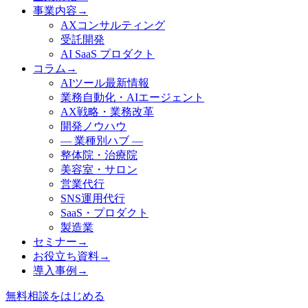
事業内容
→
AXコンサルティング
受託開発
AI SaaS プロダクト
コラム
→
AIツール最新情報
業務自動化・AIエージェント
AX戦略・業務改革
開発ノウハウ
— 業種別ハブ —
整体院・治療院
美容室・サロン
営業代行
SNS運用代行
SaaS・プロダクト
製造業
セミナー
→
お役立ち資料
→
導入事例
→
無料相談をはじめる