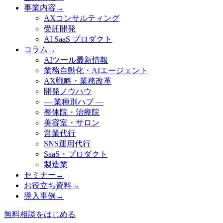
事業内容
→
AXコンサルティング
受託開発
AI SaaS プロダクト
コラム
→
AIツール最新情報
業務自動化・AIエージェント
AX戦略・業務改革
開発ノウハウ
— 業種別ハブ —
整体院・治療院
美容室・サロン
営業代行
SNS運用代行
SaaS・プロダクト
製造業
セミナー
→
お役立ち資料
→
導入事例
→
無料相談をはじめる