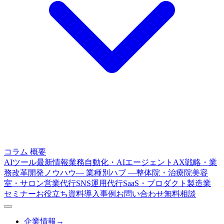
コラム
概要
AIツール最新情報
業務自動化・AIエージェント
AX戦略・業
務改革
開発ノウハウ
— 業種別ハブ —
整体院・治療院
美容
室・サロン
営業代行
SNS運用代行
SaaS・プロダクト
製造業
セミナー
お役立ち資料
導入事例
お問い合わせ
無料相談
企業情報
→